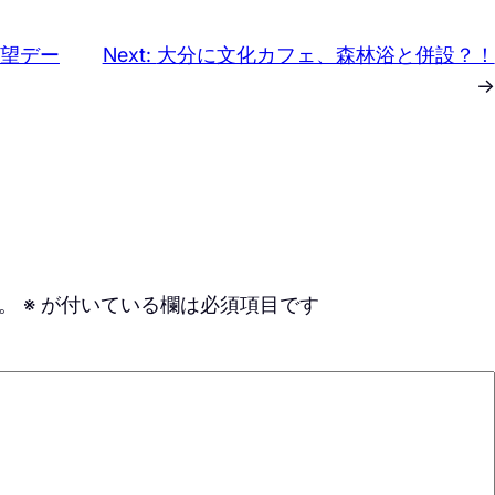
望デー
Next:
大分に文化カフェ、森林浴と併設？！
→
。
※
が付いている欄は必須項目です