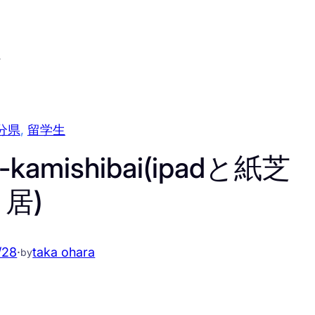
へ
分県
, 
留学生
mishibai(ipadと紙芝
居)
/28
·
taka ohara
by