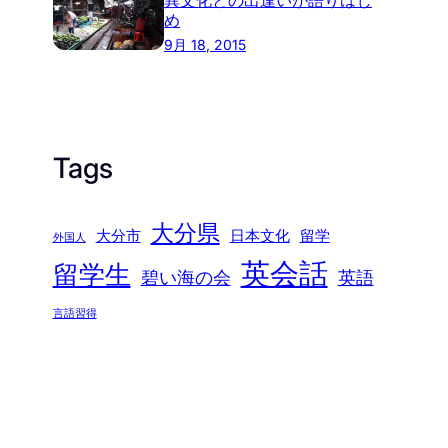
め
9月 18, 2015
Tags
大分県
大分市
日本文化
留学
外国人
英会話
留学生
碧い海の会
英語
言語習得