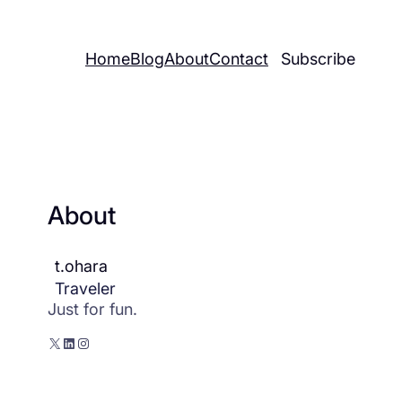
Home
Blog
About
Contact
Subscribe
About
t.ohara
Traveler
Just for fun.
X
LinkedIn
Instagram