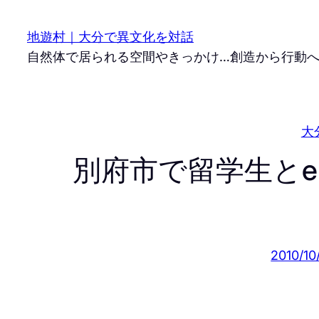
内
容
地遊村｜大分で異文化を対話
を
自然体で居られる空間やきっかけ…創造から行動
ス
キ
ッ
大
プ
別府市で留学生とe-ka
2010/10